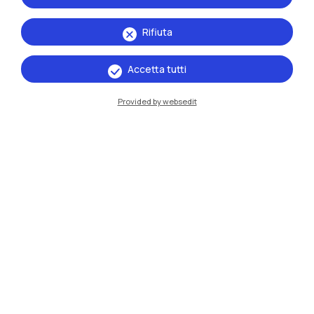
Rifiuta
Accetta tutti
Provided by websedit
IT
EN
Sedi
Milano Leonardo
Milano Bovisa
Cremona