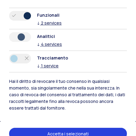
Funzionali
↓
2
services
Analitici
↓
4
services
Tracciamento
↓
1
service
Hai il diritto di revocare il tuo consenso in qualsiasi
Polimi Community
momento, sia singolarmente che nella sua interezza. In
caso di revoca del consenso al trattamento dei dati, i dati
Tutti i siti dell’ecosistema
raccolti legalmente fino alla revoca possono ancora
essere trattati dal fornitore.
Residenze
Frontiere
Esa
Accetta i selezionati