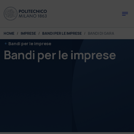
Skip to main content
Skip to page footer
You are here:
HOME
IMPRESE
BANDI PER LE IMPRESE
BANDI DI GARA
Bandi per le imprese
Bandi per le imprese