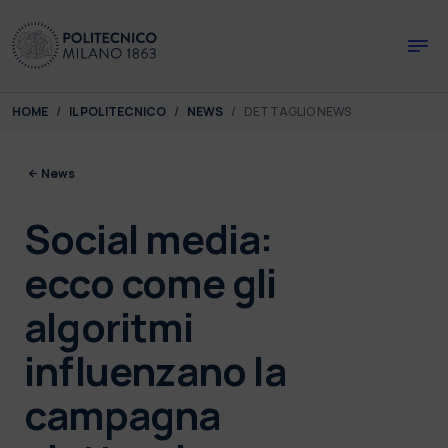
Skip to main content
Skip to page footer
You are here:
HOME
IL POLITECNICO
NEWS
DETTAGLIO NEWS
News
Social media:
ecco come gli
algoritmi
influenzano la
campagna