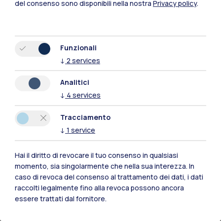
del consenso sono disponibili nella nostra
Privacy policy
.
utenti negli annunci.
Inoltre, calcolando le variazioni dei costi per la
pubblicità (impressioni per euro speso) risulta
Funzionali
che
non tutti i partiti hanno ottenuto
↓
2
services
risultati uguali a parità di budget
. L'estrema
destra dell’AFD è risultata la più efficace con
Analitici
annunci quasi sei volte più performanti rispetto
↓
4
services
ai competitor che avevano investito lo stesso
Tracciamento
budget. I Verdi sono stati il partito con minor
↓
1
service
efficacia di costo.
Hai il diritto di revocare il tuo consenso in qualsiasi
momento, sia singolarmente che nella sua interezza. In
caso di revoca del consenso al trattamento dei dati, i dati
raccolti legalmente fino alla revoca possono ancora
Il maggiore successo della loro pubblicità
essere trattati dal fornitore.
potrebbe essere spiegato dal fatto che le
questioni politiche incendiarie promosse dai