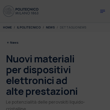
Skip to main content
Skip to page footer
You are here:
HOME
IL POLITECNICO
NEWS
DETTAGLIO NEWS
News
Nuovi materiali
per dispositivi
elettronici ad
alte prestazioni
Le potenzialità delle perovskiti liquido-
cristalline