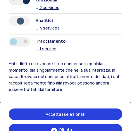
Le perovskiti ibride organiche-inorganiche
↓
2
services
sono una classe di materiali semiconduttori
costituiti da piccoli cationi organici e alogenuri
Analitici
metallici. Seppure potenzialmente molto
↓
4
services
interessanti, la loro commercializzazione su
Tracciamento
larga scala è oggi ostacolata principalmente
↓
1
service
dalla loro bassa stabilità all'aria e all'umidità.
Inoltre, la presenza di difetti, ovvero
Hai il diritto di revocare il tuo consenso in qualsiasi
imperfezioni del reticolo cristallino, può
momento, sia singolarmente che nella sua interezza. In
caso di revoca del consenso al trattamento dei dati, i dati
generare degli “stati trappola” che
raccolti legalmente fino alla revoca possono ancora
interferiscono con il movimento dei portatori di
essere trattati dal fornitore.
carica (elettroni e lacune) generati dalla luce
all’interno del materiale, intrappolandoli e
provocando così perdite di energia elettrica.
Accetta i selezionati
I ricercatori hanno dimostrato che grazie alle
Rifiuta