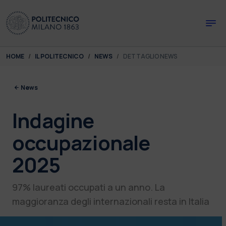
Skip to main content
Skip to page footer
You are here:
HOME
IL POLITECNICO
NEWS
DETTAGLIO NEWS
News
Indagine
occupazionale
2025
97% laureati occupati a un anno. La
maggioranza degli internazionali resta in Italia