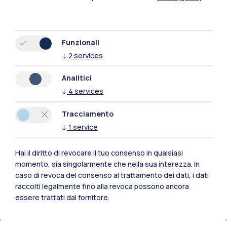
di Chimica, Materiali e Ingegneria Chimica
“Giulio Natta” del Politecnico di Milano
in
collaborazione con la Aalto University e il VTT-
Funzionali
Technical Research Centre in Finlandia e
↓
2
services
l’Istituto SCITEC del CNR è stato
appena
Analitici
pubblicato sulla copertina
della prestigiosa
↓
4
services
rivista
Journal of Materials Chemistry B
.
Tracciamento
Le nanofibre di cellulosa (CNF) sono fibre
↓
1
service
naturali derivanti dalla cellulosa, una fonte
rinnovabile e biodegradabile, ampiamente
Hai il diritto di revocare il tuo consenso in qualsiasi
apprezzate per la loro resistenza e versatilità.
momento, sia singolarmente che nella sua interezza. In
Nello studio, i ricercatori del
caso di revoca del consenso al trattamento dei dati, i dati
SupraBioNanoLab
del Dipartimento
“Giulio
raccolti legalmente fino alla revoca possono ancora
essere trattati dal fornitore.
Natta”
del Politecnico di Milano
hanno
dimostrato
come sia possibile
migliorare