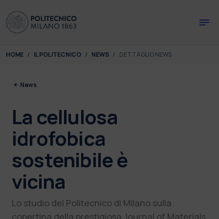
Skip to main content
Skip to page footer
You are here:
HOME
IL POLITECNICO
NEWS
DETTAGLIO NEWS
News
La cellulosa
idrofobica
sostenibile è
vicina
Lo studio del Politecnico di Milano sulla
copertina della prestigiosa Journal of Materials