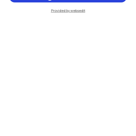
Piacenza
Provided by websedit
Xi'an
Naviga il sito
Risorse
Contattaci