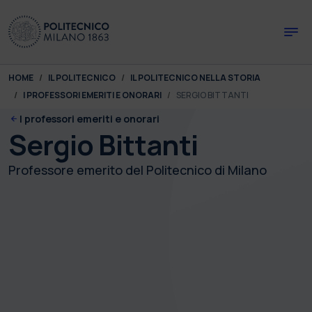
Skip to main content
Skip to page footer
You are here:
HOME
IL POLITECNICO
IL POLITECNICO NELLA STORIA
I PROFESSORI EMERITI E ONORARI
SERGIO BITTANTI
I professori emeriti e onorari
Sergio Bittanti
Professore emerito del Politecnico di Milano