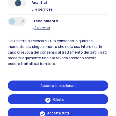
Analitici
↓
4
services
Tracciamento
↓
1
service
Hai il diritto di revocare il tuo consenso in qualsiasi
momento, sia singolarmente che nella sua interezza. In
IT
EN
caso di revoca del consenso al trattamento dei dati, i dati
Sedi
raccolti legalmente fino alla revoca possono ancora
essere trattati dal fornitore.
Milano Leonardo
Milano Bovisa
Accetta i selezionati
Cremona
Lecco
Rifiuta
Mantova
Accetta tutti