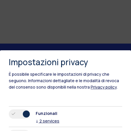
Impostazioni privacy
Polimi Community
Tutti i siti dell’ecosistema
È possibile specificare le impostazioni di privacy che
seguono.
Informazioni dettagliate e le modalità di revoca
del consenso sono disponibili nella nostra
Privacy policy
.
Residenze
Frontiere
Esa
Funzionali
↓
2
services