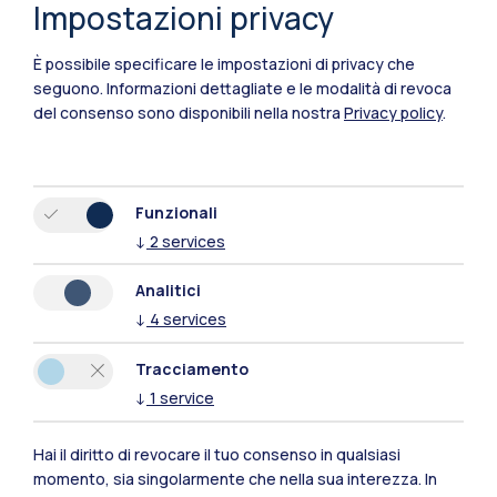
Impostazioni privacy
È possibile specificare le impostazioni di privacy che
seguono.
Informazioni dettagliate e le modalità di revoca
del consenso sono disponibili nella nostra
Privacy policy
.
Funzionali
↓
2
services
Polimi Community
Analitici
Tutti i siti dell’ecosistema
↓
4
services
Tracciamento
Residenze
Frontiere
Esa
↓
1
service
Hai il diritto di revocare il tuo consenso in qualsiasi
momento, sia singolarmente che nella sua interezza. In