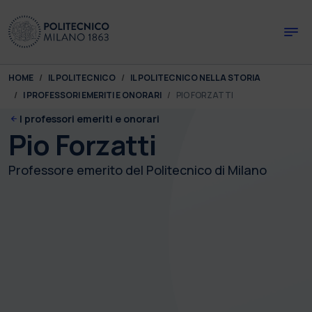
Skip to main content
Skip to page footer
You are here:
HOME
IL POLITECNICO
IL POLITECNICO NELLA STORIA
I PROFESSORI EMERITI E ONORARI
PIO FORZATTI
I professori emeriti e onorari
Pio Forzatti
Professore emerito del Politecnico di Milano