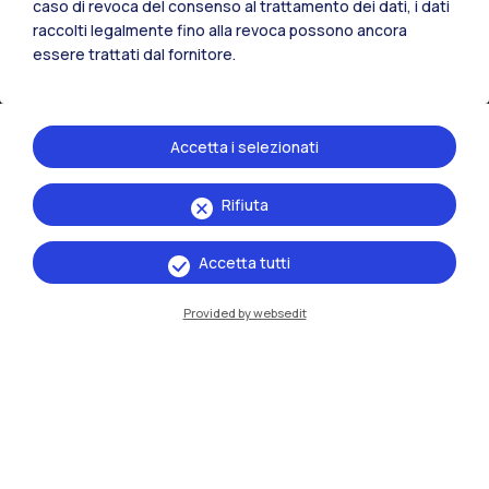
caso di revoca del consenso al trattamento dei dati, i dati
raccolti legalmente fino alla revoca possono ancora
essere trattati dal fornitore.
Accetta i selezionati
Rifiuta
IT
EN
Accetta tutti
Sedi
Milano Leonardo
Provided by websedit
Milano Bovisa
Cremona
Lecco