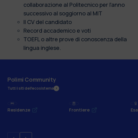
collaborazione al Politecnico per l'anno
successivo al soggiorno al MIT
Il CV del candidato
Record accademico e voti
TOEFL o altre prove di conoscenza della
lingua inglese.
Polimi Community
Tutti i siti dell’ecosistema
Residenze
Frontiere
Esa