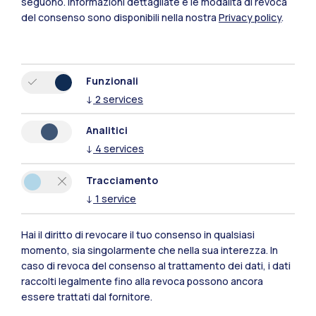
seguono.
Informazioni dettagliate e le modalità di revoca
Mantova
del consenso sono disponibili nella nostra
Privacy policy
.
Piacenza
Xi'an
Funzionali
↓
2
services
Naviga il sito
Analitici
↓
4
services
Risorse
Tracciamento
Contattaci
↓
1
service
Hai il diritto di revocare il tuo consenso in qualsiasi
momento, sia singolarmente che nella sua interezza. In
caso di revoca del consenso al trattamento dei dati, i dati
raccolti legalmente fino alla revoca possono ancora
essere trattati dal fornitore.