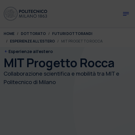
Skip to main content
Skip to page footer
You are here:
HOME
DOTTORATO
FUTURI DOTTORANDI
ESPERIENZE ALL'ESTERO
MIT PROGETTO ROCCA
Esperienze all'estero
MIT Progetto Rocca
Collaborazione scientifica e mobilità tra MIT e
Politecnico di Milano