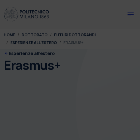
Skip to main content
Skip to page footer
You are here:
HOME
DOTTORATO
FUTURI DOTTORANDI
ESPERIENZE ALL'ESTERO
ERASMUS+
Esperienze all'estero
Erasmus+