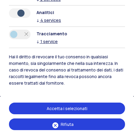
Analitici
↓
4
services
Polimi Community
Tracciamento
Tutti i siti dell’ecosistema
↓
1
service
Hai il diritto di revocare il tuo consenso in qualsiasi
Residenze
Frontiere
Esa
momento, sia singolarmente che nella sua interezza. In
caso di revoca del consenso al trattamento dei dati, i dati
raccolti legalmente fino alla revoca possono ancora
essere trattati dal fornitore.
Accetta i selezionati
Rifiuta