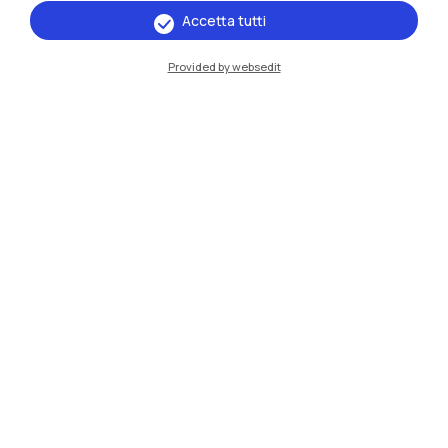
Accetta tutti
IT
EN
Provided by websedit
Sedi
Milano Leonardo
Milano Bovisa
Cremona
Lecco
Mantova
Piacenza
Xi'an