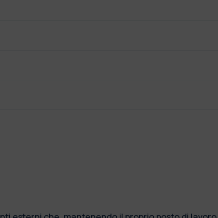
nti esterni che, mantenendo il proprio posto di lavoro