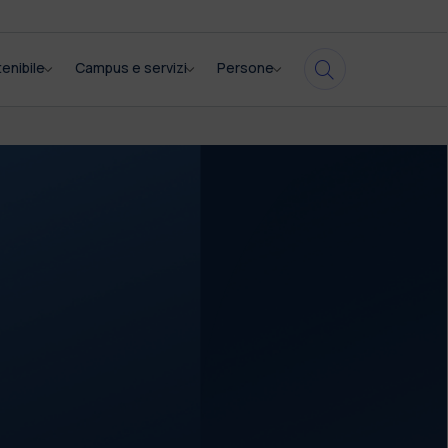
enibile
Campus e servizi
Persone