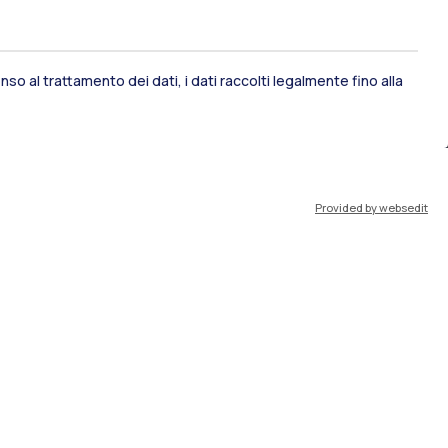
so al trattamento dei dati, i dati raccolti legalmente fino alla
ami di stato
Career Service
Provided by websedit
port
Pok
IT
EN