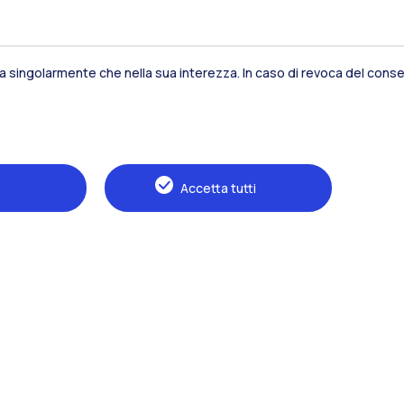
sia singolarmente che nella sua interezza. In caso di revoca del consen
Residenze
Frontiere
Es
Accetta tutti
Alumni
Webeep
S