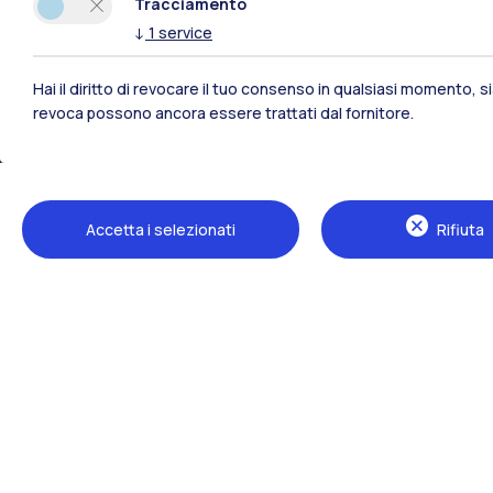
Tracciamento
↓
1
service
Hai il diritto di revocare il tuo consenso in qualsiasi momento, 
revoca possono ancora essere trattati dal fornitore.
Polimi Community
Accetta i selezionati
Rifiuta
Tutti i siti dell’ecosistema