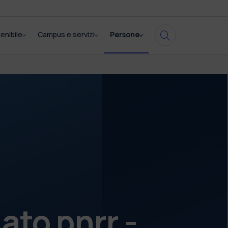
enibile
Campus e servizi
Persone
to pnrr -