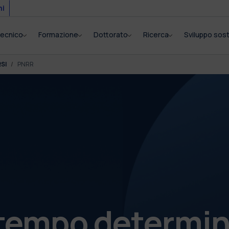
mi
itecnico
Formazione
Dottorato
Ricerca
Sviluppo sost
SI
PNRR
tempo determina