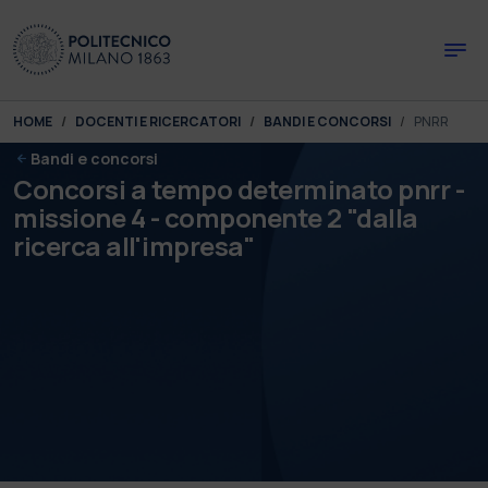
Skip to main content
Skip to page footer
You are here:
HOME
DOCENTI E RICERCATORI
BANDI E CONCORSI
PNRR
Bandi e concorsi
Concorsi a tempo determinato pnrr -
missione 4 - componente 2 "dalla
ricerca all'impresa"