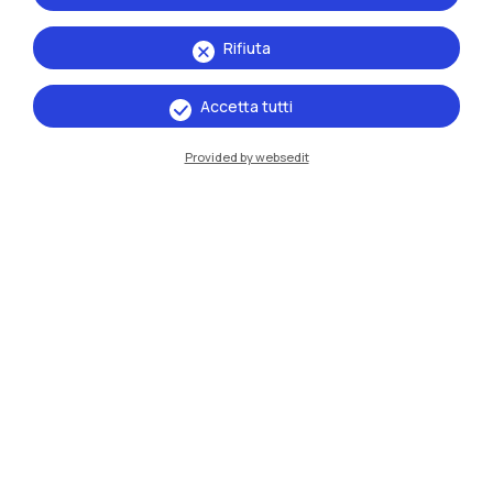
Rifiuta
IT
EN
Accetta tutti
Sedi
Provided by websedit
Milano Leonardo
Milano Bovisa
Cremona
Lecco
Mantova
Piacenza
Xi'an