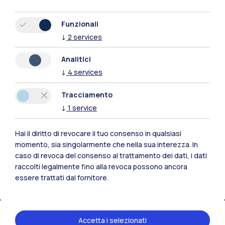
Funzionali
↓
2
services
Analitici
Polimi Community
↓
4
services
Tutti i siti dell’ecosistema
Tracciamento
↓
1
service
Residenze
Frontiere
Esa
Hai il diritto di revocare il tuo consenso in qualsiasi
momento, sia singolarmente che nella sua interezza. In
caso di revoca del consenso al trattamento dei dati, i dati
raccolti legalmente fino alla revoca possono ancora
essere trattati dal fornitore.
Accetta i selezionati