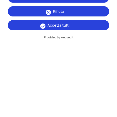
Rifiuta
IT
EN
Accetta tutti
Sedi
Provided by websedit
Milano Leonardo
Milano Bovisa
Cremona
Lecco
Mantova
Piacenza
Xi'an