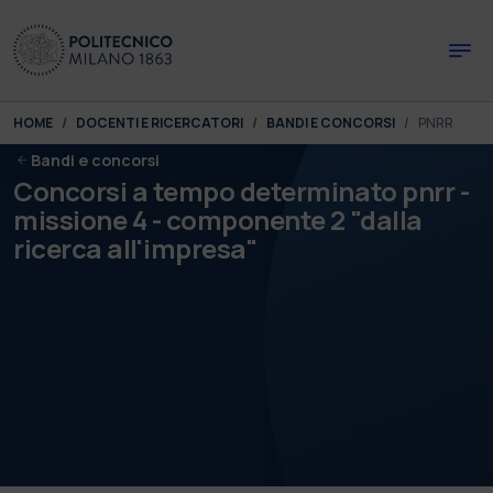
Skip to main content
Skip to page footer
You are here:
HOME
DOCENTI E RICERCATORI
BANDI E CONCORSI
PNRR
Bandi e concorsi
Concorsi a tempo determinato pnrr -
missione 4 - componente 2 "dalla
ricerca all'impresa"