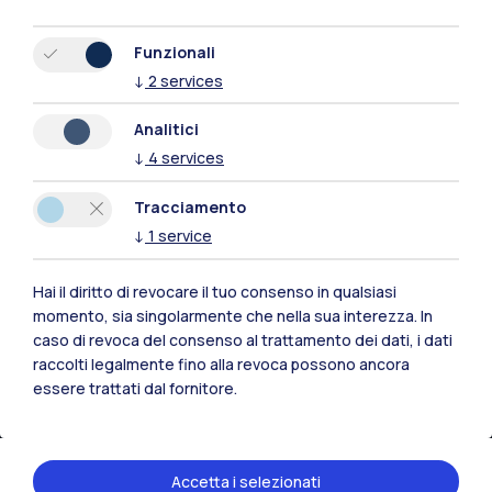
Funzionali
↓
2
services
Analitici
Polimi Community
↓
4
services
Tutti i siti dell’ecosistema
Tracciamento
↓
1
service
Residenze
Frontiere
Esa
Hai il diritto di revocare il tuo consenso in qualsiasi
momento, sia singolarmente che nella sua interezza. In
caso di revoca del consenso al trattamento dei dati, i dati
raccolti legalmente fino alla revoca possono ancora
essere trattati dal fornitore.
Accetta i selezionati