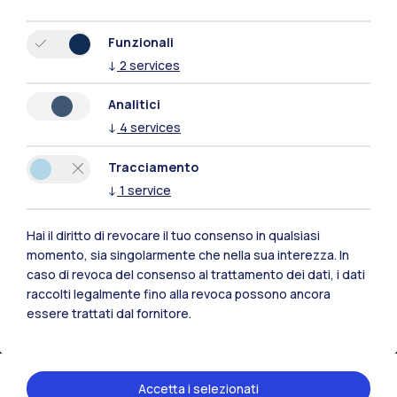
Funzionali
↓
2
services
Analitici
Polimi Community
↓
4
services
Tutti i siti dell’ecosistema
Tracciamento
↓
1
service
Residenze
Frontiere
Esa
Hai il diritto di revocare il tuo consenso in qualsiasi
momento, sia singolarmente che nella sua interezza. In
caso di revoca del consenso al trattamento dei dati, i dati
raccolti legalmente fino alla revoca possono ancora
essere trattati dal fornitore.
Accetta i selezionati