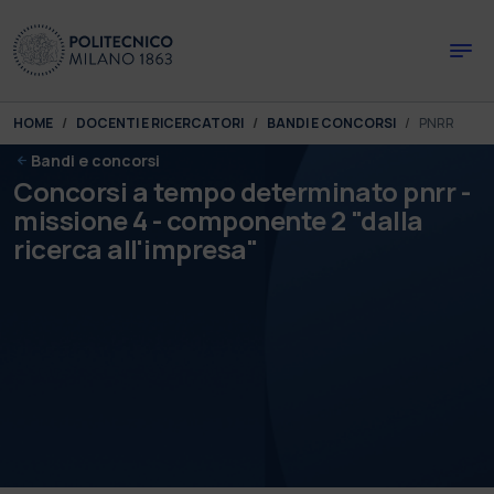
Skip to main content
Skip to page footer
You are here:
HOME
DOCENTI E RICERCATORI
BANDI E CONCORSI
PNRR
Bandi e concorsi
Concorsi a tempo determinato pnrr -
missione 4 - componente 2 "dalla
ricerca all'impresa"