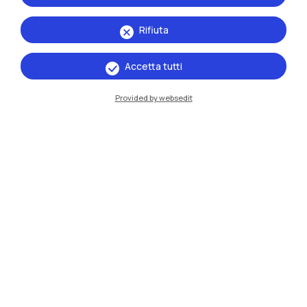
Rifiuta
IT
EN
Accetta tutti
Sedi
Provided by websedit
Milano Leonardo
Milano Bovisa
Cremona
Lecco
Mantova
Piacenza
Xi'an