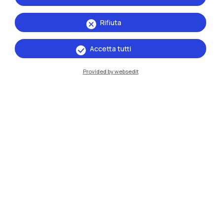
Rifiuta
Accetta tutti
Provided by websedit
IT
EN
Sedi
Milano Leonardo
Milano Bovisa
Cremona