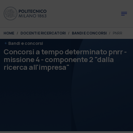
Skip to main content
Skip to page footer
You are here:
HOME
DOCENTI E RICERCATORI
BANDI E CONCORSI
PNRR
Bandi e concorsi
Concorsi a tempo determinato pnrr -
missione 4 - componente 2 "dalla
ricerca all'impresa"