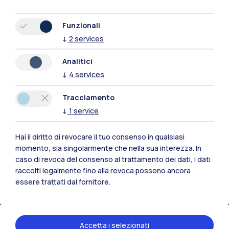
Funzionali
↓
2
services
Analitici
↓
4
services
Tracciamento
↓
1
service
Hai il diritto di revocare il tuo consenso in qualsiasi
Polimi Community
momento, sia singolarmente che nella sua interezza. In
caso di revoca del consenso al trattamento dei dati, i dati
Tutti i siti dell’ecosistema
raccolti legalmente fino alla revoca possono ancora
essere trattati dal fornitore.
Residenze
Frontiere
Esa
Accetta i selezionati