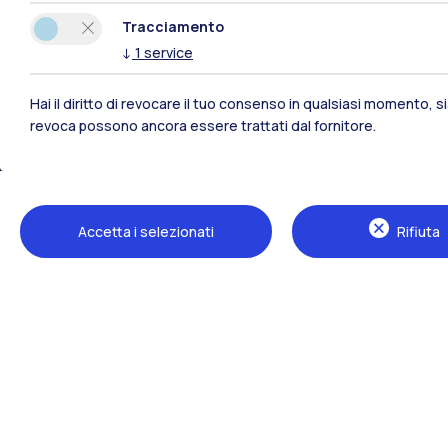
Tracciamento
Polimi Community
↓
1
service
Tutti i siti dell’ecosistema
Hai il diritto di revocare il tuo consenso in qualsiasi momento, 
revoca possono ancora essere trattati dal fornitore.
Accetta i selezionati
Rifiuta
Sedi
Milano Leonardo
Milano Bovisa