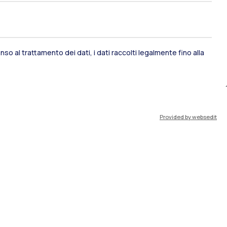
ami di stato
Career Service
so al trattamento dei dati, i dati raccolti legalmente fino alla
port
Pok
Provided by websedit
IT
EN
Risorse
WeBeep
Lavora con noi