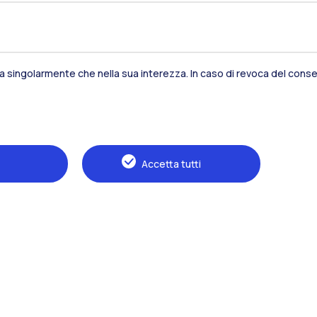
Residenze
Frontiere
Es
sia singolarmente che nella sua interezza. In caso di revoca del consen
Alumni
Webeep
S
Accetta tutti
Naviga il sito
Il Politecnico
Formazione