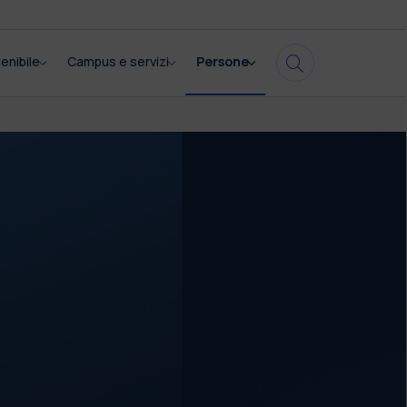
enibile
Campus e servizi
Persone