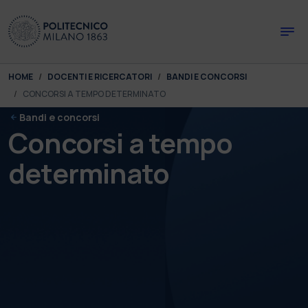
Skip to main content
Skip to page footer
You are here:
HOME
DOCENTI E RICERCATORI
BANDI E CONCORSI
CONCORSI A TEMPO DETERMINATO
Bandi e concorsi
Concorsi a tempo
determinato