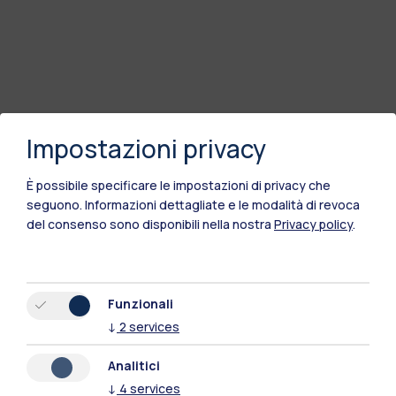
Impostazioni privacy
È possibile specificare le impostazioni di privacy che
seguono.
Informazioni dettagliate e le modalità di revoca
del consenso sono disponibili nella nostra
Privacy policy
.
Polimi Community
Funzionali
↓
2
services
Tutti i siti dell’ecosistema
Analitici
↓
4
services
Residenze
Frontiere
Esa