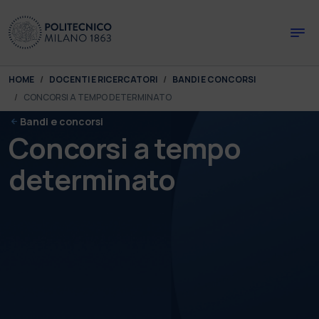
Skip to main content
Skip to page footer
You are here:
HOME
DOCENTI E RICERCATORI
BANDI E CONCORSI
CONCORSI A TEMPO DETERMINATO
Bandi e concorsi
Concorsi a tempo
determinato