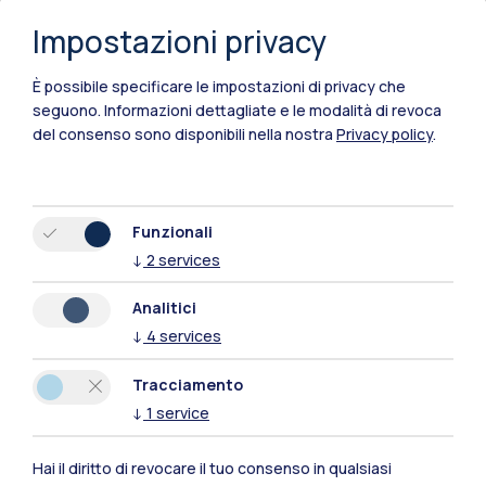
Impostazioni privacy
È possibile specificare le impostazioni di privacy che
Polimi Community
seguono.
Informazioni dettagliate e le modalità di revoca
del consenso sono disponibili nella nostra
Privacy policy
.
Tutti i siti dell’ecosistema
Residenze
Frontiere
Esa
Funzionali
↓
2
services
Analitici
↓
4
services
Tracciamento
↓
1
service
Hai il diritto di revocare il tuo consenso in qualsiasi