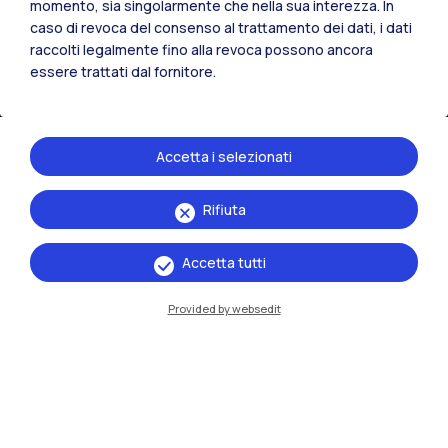
momento, sia singolarmente che nella sua interezza. In
caso di revoca del consenso al trattamento dei dati, i dati
raccolti legalmente fino alla revoca possono ancora
IT
EN
essere trattati dal fornitore.
Sedi
Milano Leonardo
Accetta i selezionati
Milano Bovisa
Rifiuta
Cremona
Accetta tutti
Lecco
Provided by websedit
Mantova
Piacenza
Xi'an