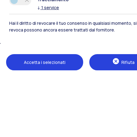
Polimi Community
↓
1
service
Hai il diritto di revocare il tuo consenso in qualsiasi momento, 
Tutti i siti dell’ecosistema
revoca possono ancora essere trattati dal fornitore.
Accetta i selezionati
Rifiuta
Sedi
Milano Leonardo
Milano Bovisa