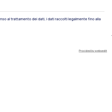
ami di stato
Career Service
so al trattamento dei dati, i dati raccolti legalmente fino alla
port
Pok
Provided by websedit
IT
EN
Risorse
WeBeep
Lavora con noi
Cerca aule