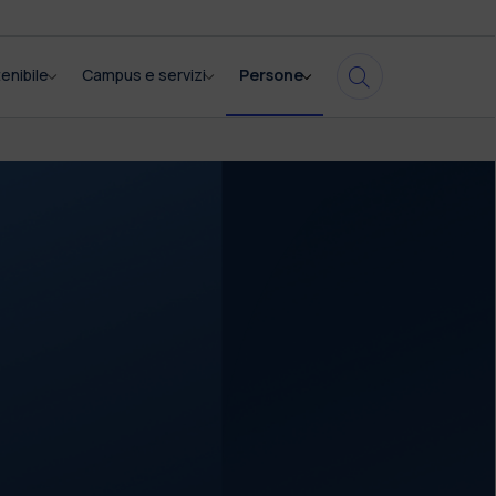
enibile
Campus e servizi
Persone