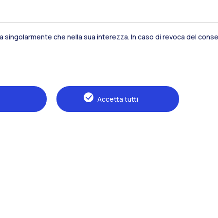
Residenze
Frontiere
Es
sia singolarmente che nella sua interezza. In caso di revoca del consen
Alumni
Webeep
S
Accetta tutti
Naviga il sito
Il Politecnico
Formazione
Ricerca