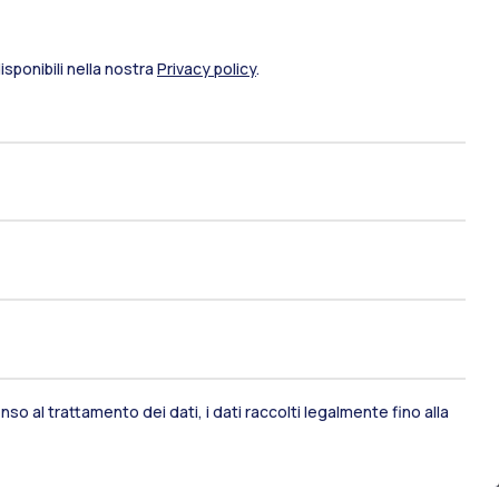
sponibili nella nostra
Privacy policy
.
so al trattamento dei dati, i dati raccolti legalmente fino alla
ami di stato
Career Service