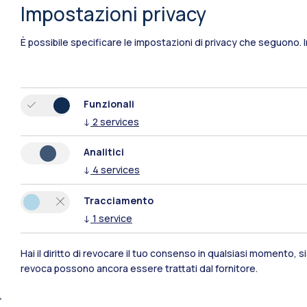
Impostazioni privacy
È possibile specificare le impostazioni di privacy che seguono.
Funzionali
↓
2
services
Analitici
↓
4
services
Tracciamento
↓
1
service
Hai il diritto di revocare il tuo consenso in qualsiasi momento, 
Polimi Community
revoca possono ancora essere trattati dal fornitore.
Tutti i siti dell’ecosistema