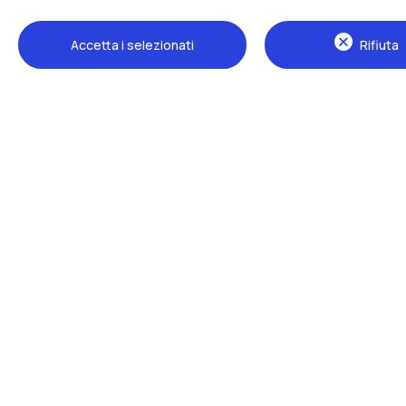
Accetta i selezionati
Rifiuta
Sedi
Milano Leonardo
Milano Bovisa
Cremona
Lecco
Mantova