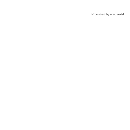
port
Pok
Provided by websedit
IT
EN
Risorse
WeBeep
Lavora con noi
Cerca aule
Cerca docenti
Cerca insegnamenti
Orario lezioni