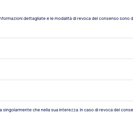
Informazioni dettagliate e le modalità di revoca del consenso sono di
sia singolarmente che nella sua interezza. In caso di revoca del consen
Residenze
Frontiere
Es