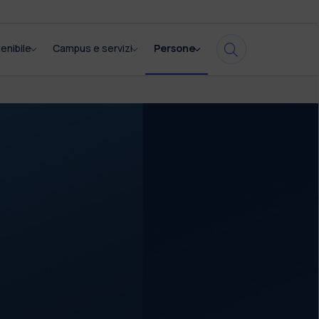
enibile
Campus e servizi
Persone