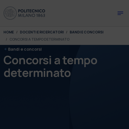
Skip to main content
Skip to page footer
You are here:
HOME
DOCENTI E RICERCATORI
BANDI E CONCORSI
CONCORSI A TEMPO DETERMINATO
Bandi e concorsi
Concorsi a tempo
determinato