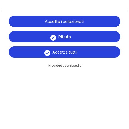
Accetta i selezionati
Rifiuta
IT
EN
Accetta tutti
Sedi
Provided by websedit
Milano Leonardo
Milano Bovisa
Cremona
Lecco
Mantova