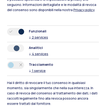
seguono.
Informazioni dettagliate e le modalità di revoca
del consenso sono disponibili nella nostra
Privacy policy
.
Funzionali
↓
2
services
Analitici
Polimi Community
↓
4
services
Tutti i siti dell’ecosistema
Tracciamento
↓
1
service
Residenze
Frontiere
Esa
Hai il diritto di revocare il tuo consenso in qualsiasi
momento, sia singolarmente che nella sua interezza. In
caso di revoca del consenso al trattamento dei dati, i dati
raccolti legalmente fino alla revoca possono ancora
essere trattati dal fornitore.