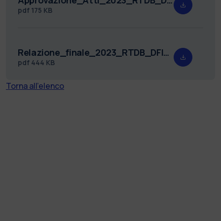
pdf
175 KB
Relazione_finale_2023_RTDB_DFIS_1_def_sign__1_AM.pdf
pdf
444 KB
Torna all'elenco