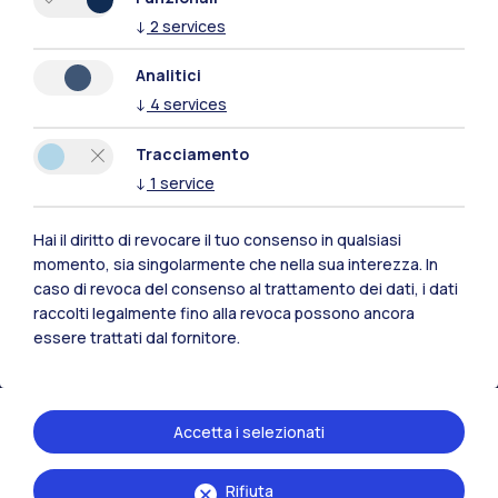
↓
2
services
Analitici
↓
4
services
Polimi Community
Tracciamento
Tutti i siti dell’ecosistema
↓
1
service
Hai il diritto di revocare il tuo consenso in qualsiasi
Residenze
Frontiere
Esa
momento, sia singolarmente che nella sua interezza. In
caso di revoca del consenso al trattamento dei dati, i dati
raccolti legalmente fino alla revoca possono ancora
essere trattati dal fornitore.
Accetta i selezionati
Rifiuta