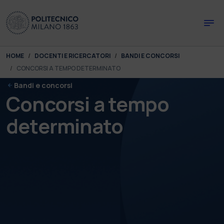
Skip to main content
Skip to page footer
You are here:
HOME
DOCENTI E RICERCATORI
BANDI E CONCORSI
CONCORSI A TEMPO DETERMINATO
Bandi e concorsi
Concorsi a tempo
determinato