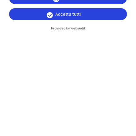
Accetta tutti
IT
EN
Provided by websedit
Sedi
Milano Leonardo
Milano Bovisa
Cremona
Lecco
Mantova
Piacenza
Xi'an