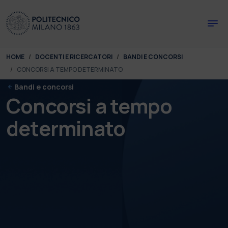
Skip to main content
Skip to page footer
You are here:
HOME
DOCENTI E RICERCATORI
BANDI E CONCORSI
CONCORSI A TEMPO DETERMINATO
Bandi e concorsi
Concorsi a tempo
determinato