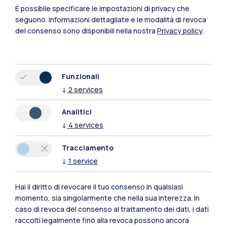
Cremona
È possibile specificare le impostazioni di privacy che
seguono.
Informazioni dettagliate e le modalità di revoca
Lecco
del consenso sono disponibili nella nostra
Privacy policy
.
Mantova
Piacenza
Funzionali
↓
2
services
Xi'an
Analitici
Naviga il sito
↓
4
services
Tracciamento
Risorse
↓
1
service
Contattaci
Hai il diritto di revocare il tuo consenso in qualsiasi
momento, sia singolarmente che nella sua interezza. In
caso di revoca del consenso al trattamento dei dati, i dati
raccolti legalmente fino alla revoca possono ancora