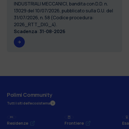
INDUSTRIALI MECCANICI, bandita con D.D. n.
13029 del 10/07/2026, pubblicato sulla G.U. del
31/07/2026, n. 58 (Codice procedura:
2026_RTT_DIG_4).
Scadenza
:
31-08-2026
Polimi Community
Tutti i siti dell’ecosistema
Residenze
Frontiere
Esa