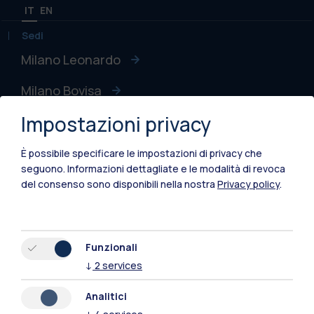
IT
EN
Sedi
Milano Leonardo
Milano Bovisa
Impostazioni privacy
Cremona
Lecco
È possibile specificare le impostazioni di privacy che
seguono.
Informazioni dettagliate e le modalità di revoca
Mantova
del consenso sono disponibili nella nostra
Privacy policy
.
Piacenza
Xi'an
Funzionali
↓
2
services
Naviga il sito
Analitici