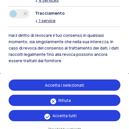
↓
4
services
Risorse
Tracciamento
Contattaci
↓
1
service
Hai il diritto di revocare il tuo consenso in qualsiasi
momento, sia singolarmente che nella sua interezza. In
caso di revoca del consenso al trattamento dei dati, i dati
raccolti legalmente fino alla revoca possono ancora
essere trattati dal fornitore.
Accetta i selezionati
Rifiuta
Politecnico di Milano, Piazza Leonardo da Vinci 32, 20133 Milano | P.IVA
04376620151 - C.F. 80057930150
Accetta tutti
Accessibilità
Privacy Policy
Amministrazione Trasparente
Provided by websedit