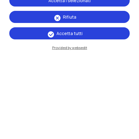
Accetta i selezionati
Sedi
Milano Leonardo
Rifiuta
Milano Bovisa
Accetta tutti
Cremona
Provided by websedit
Lecco
Mantova
Piacenza
Xi'an
Naviga il sito
Risorse