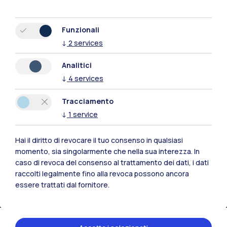
Polimi Community
Tutti i siti dell’ecosistema
Funzionali
↓
2
services
Residenze
Frontiere
Esa
Analitici
↓
4
services
Tracciamento
↓
1
service
Hai il diritto di revocare il tuo consenso in qualsiasi
momento, sia singolarmente che nella sua interezza. In
caso di revoca del consenso al trattamento dei dati, i dati
raccolti legalmente fino alla revoca possono ancora
essere trattati dal fornitore.
IT
EN