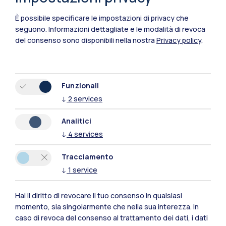
È possibile specificare le impostazioni di privacy che
seguono.
Informazioni dettagliate e le modalità di revoca
del consenso sono disponibili nella nostra
Privacy policy
.
Funzionali
IT
EN
↓
2
services
Sedi
Analitici
Milano Leonardo
↓
4
services
Milano Bovisa
Tracciamento
Cremona
↓
1
service
Lecco
Hai il diritto di revocare il tuo consenso in qualsiasi
momento, sia singolarmente che nella sua interezza. In
Mantova
caso di revoca del consenso al trattamento dei dati, i dati