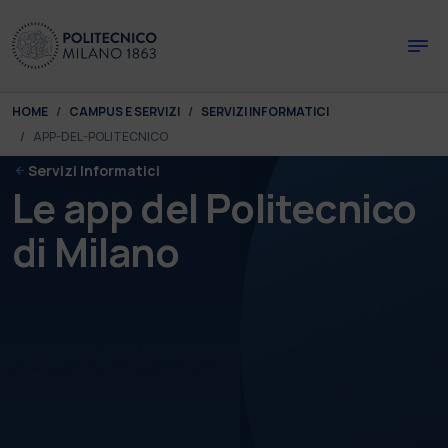
Skip to main content
Skip to page footer
You are here:
HOME
CAMPUS E SERVIZI
SERVIZI INFORMATICI
APP-DEL-POLITECNICO
Servizi Informatici
Le app del Politecnico
di Milano