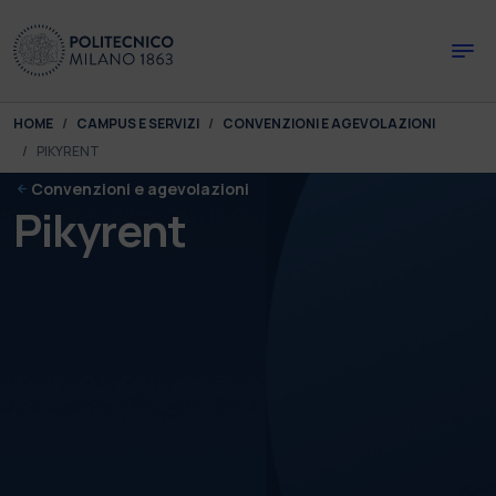
Skip to main content
Skip to page footer
You are here:
HOME
CAMPUS E SERVIZI
CONVENZIONI E AGEVOLAZIONI
PIKYRENT
Convenzioni e agevolazioni
Pikyrent