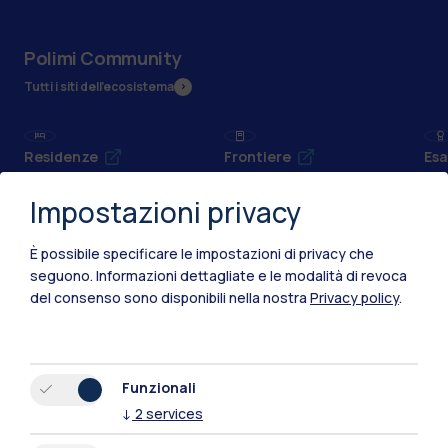
Polimi Community
Tutti i siti dell’ecosistema
Residenze
Frontiere
Esa
Impostazioni privacy
È possibile specificare le impostazioni di privacy che
seguono.
Informazioni dettagliate e le modalità di revoca
del consenso sono disponibili nella nostra
Privacy policy
.
Funzionali
↓
2
services