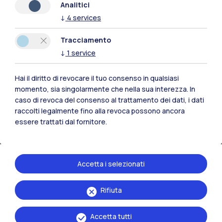
Analitici
IT
EN
↓
4
services
Sedi
Tracciamento
Milano Leonardo
↓
1
service
Milano Bovisa
Hai il diritto di revocare il tuo consenso in qualsiasi
momento, sia singolarmente che nella sua interezza. In
Cremona
caso di revoca del consenso al trattamento dei dati, i dati
raccolti legalmente fino alla revoca possono ancora
Lecco
essere trattati dal fornitore.
Mantova
Piacenza
Accetta i selezionati
Xi'an
Rifiuta
Naviga il sito
Accetta tutti