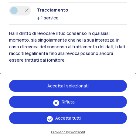
Tracciamento
↓
1
service
Hai il diritto di revocare il tuo consenso in qualsiasi
momento, sia singolarmente che nella sua interezza. In
IT
EN
caso di revoca del consenso al trattamento dei dati, i dati
raccolti legalmente fino alla revoca possono ancora
Sedi
essere trattati dal fornitore.
Milano Leonardo
Milano Bovisa
Accetta i selezionati
Cremona
Rifiuta
Lecco
Accetta tutti
Mantova
Provided by websedit
Piacenza