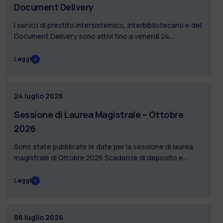
Document Delivery
I servizi di prestito intersistemico, interbibliotecario e del
Document Delivery sono attivi fino a venerdì 24
luglio.Dopo questa data sarà possibile ritirare solo
materiali richiesti precedentemente.…
Leggi
24 luglio 2026
Sessione di Laurea Magistrale – Ottobre
2026
Sono state pubblicate le date per la sessione di laurea
magistrale di Ottobre 2026 Scadenze di deposito e
approvazione tesi online
Leggi
06 luglio 2026