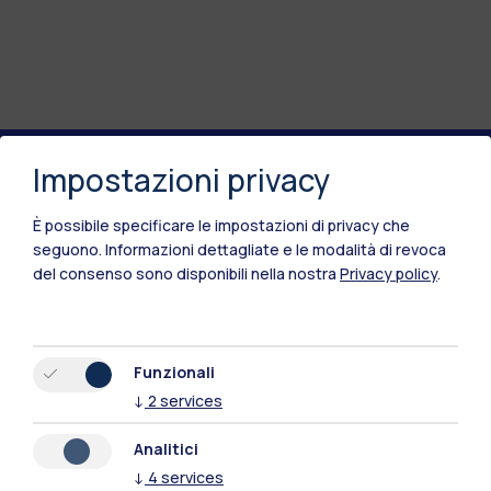
Impostazioni privacy
Polimi Community
È possibile specificare le impostazioni di privacy che
Tutti i siti dell’ecosistema
seguono.
Informazioni dettagliate e le modalità di revoca
del consenso sono disponibili nella nostra
Privacy policy
.
Residenze
Frontiere
Esa
Funzionali
↓
2
services
Analitici
↓
4
services