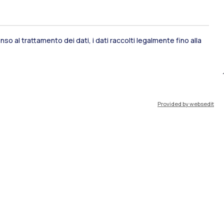
so al trattamento dei dati, i dati raccolti legalmente fino alla
ami di stato
Career Service
Provided by websedit
port
Pok
IT
EN