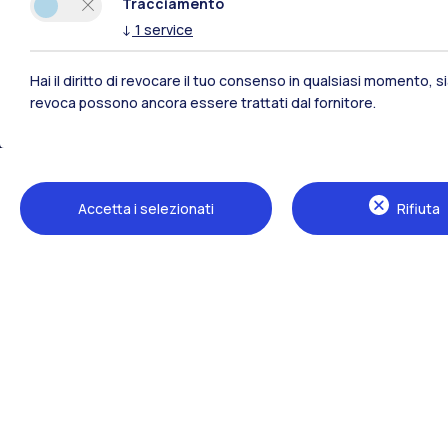
Tracciamento
↓
1
service
Hai il diritto di revocare il tuo consenso in qualsiasi momento, 
revoca possono ancora essere trattati dal fornitore.
Polimi Community
Accetta i selezionati
Rifiuta
Tutti i siti dell’ecosistema