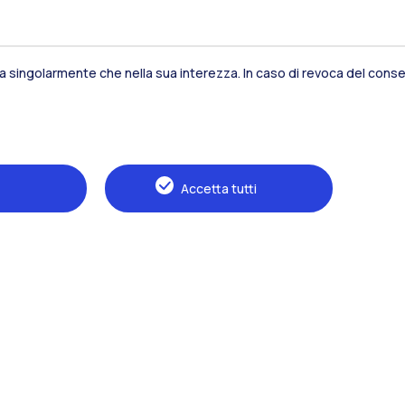
sia singolarmente che nella sua interezza. In caso di revoca del consen
Residenze
Frontiere
Es
Accetta tutti
Alumni
Webeep
S