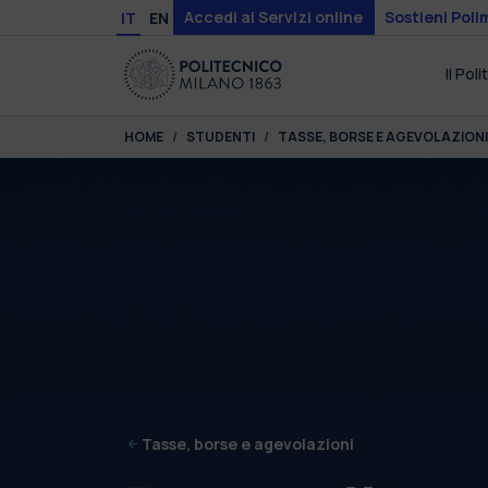
Skip to main content
Skip to page footer
Accedi ai Servizi online
Sostieni Poli
IT
EN
Il Pol
You are here:
HOME
STUDENTI
TASSE, BORSE E AGEVOLAZIONI
Tasse, borse e agevolazioni