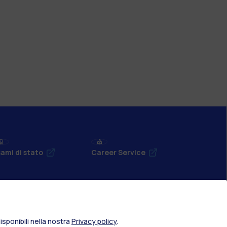
ami di stato
Career Service
port
Pok
sponibili nella nostra
Privacy policy
.