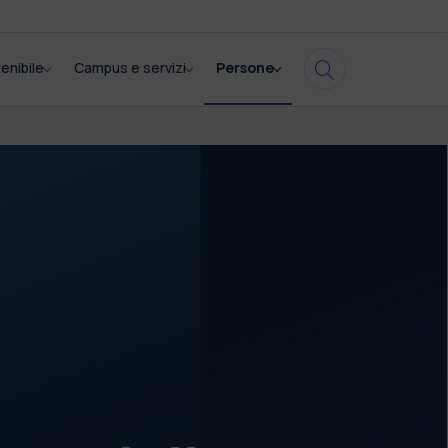
enibile
Campus e servizi
Persone