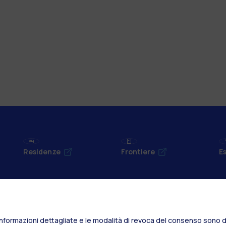
Residenze
Frontiere
Es
Alumni
Webeep
S
Informazioni dettagliate e le modalità di revoca del consenso sono di