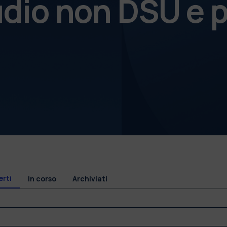
udio non DSU e p
erti
In corso
Archiviati