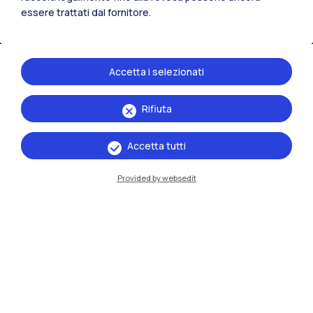
essere trattati dal fornitore.
Accetta i selezionati
Rifiuta
IT
EN
Accetta tutti
Sedi
Provided by websedit
Milano Leonardo
Milano Bovisa
Cremona
Lecco
Mantova