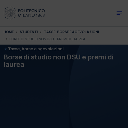
Skip to main content
Skip to page footer
You are here:
HOME
STUDENTI
TASSE, BORSE E AGEVOLAZIONI
BORSE DI STUDIO NON DSU E PREMI DI LAUREA
Tasse, borse e agevolazioni
Borse di studio non DSU e premi di
laurea