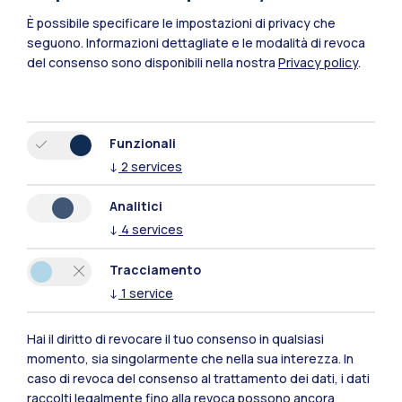
È possibile specificare le impostazioni di privacy che
seguono.
Informazioni dettagliate e le modalità di revoca
del consenso sono disponibili nella nostra
Privacy policy
.
Funzionali
↓
2
services
Polimi Community
Analitici
Tutti i siti dell’ecosistema
↓
4
services
Tracciamento
Residenze
Frontiere
Esa
↓
1
service
Hai il diritto di revocare il tuo consenso in qualsiasi
momento, sia singolarmente che nella sua interezza. In
caso di revoca del consenso al trattamento dei dati, i dati
raccolti legalmente fino alla revoca possono ancora