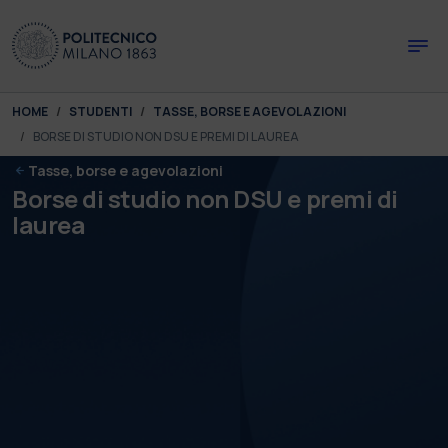
Skip to main content
Skip to page footer
You are here:
HOME
STUDENTI
TASSE, BORSE E AGEVOLAZIONI
BORSE DI STUDIO NON DSU E PREMI DI LAUREA
Tasse, borse e agevolazioni
Borse di studio non DSU e premi di
laurea