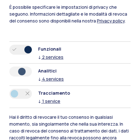
È possibile specificare le impostazioni di privacy che
seguono.
Informazioni dettagliate e le modalità di revoca
Polimi Community
del consenso sono disponibili nella nostra
Privacy policy
.
Tutti i siti dell’ecosistema
Funzionali
Residenze
Frontiere
Esa
↓
2
services
Analitici
↓
4
services
Tracciamento
↓
1
service
Hai il diritto di revocare il tuo consenso in qualsiasi
momento, sia singolarmente che nella sua interezza. In
caso di revoca del consenso al trattamento dei dati, i dati
raccolti legalmente fino alla revoca possono ancora