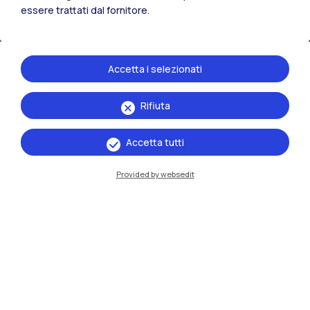
essere trattati dal fornitore.
IT
EN
Sedi
Milano Leonardo
Accetta i selezionati
Milano Bovisa
Rifiuta
Cremona
Accetta tutti
Lecco
Provided by websedit
Mantova
Piacenza
Xi'an
Naviga il sito