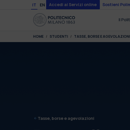
Skip to main content
Skip to page footer
Accedi ai Servizi online
Sostieni Poli
IT
EN
Il Pol
You are here:
HOME
STUDENTI
TASSE, BORSE E AGEVOLAZIONI
Tasse, borse e agevolazioni