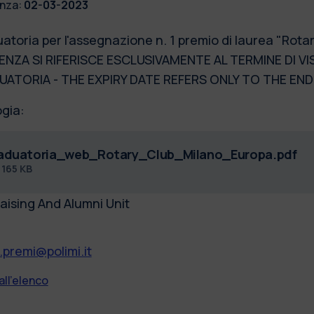
nza:
02-03-2023
atoria per l'assegnazione n. 1 premio di laurea "Rotar
NZA SI RIFERISCE ESCLUSIVAMENTE AL TERMINE DI VI
ATORIA - THE EXPIRY DATE REFERS ONLY TO THE END
ogia:
aduatoria_web_Rotary_Club_Milano_Europa.pdf
f
165 KB
aising And Alumni Unit
.premi@polimi.it
all'elenco