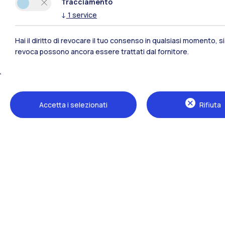
Tracciamento
↓
1
service
Hai il diritto di revocare il tuo consenso in qualsiasi momento, 
revoca possono ancora essere trattati dal fornitore.
Polimi Community
Accetta i selezionati
Rifiuta
Tutti i siti dell’ecosistema