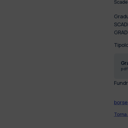
Scade
Gradu
SCADE
GRADU
Tipol
Gr
pd
Fundr
borse
Torna 