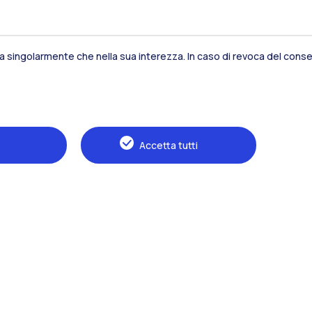
sia singolarmente che nella sua interezza. In caso di revoca del consen
Residenze
Frontiere
Es
Accetta tutti
Alumni
Webeep
S