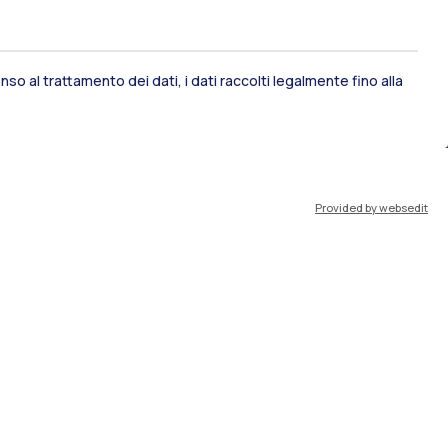
so al trattamento dei dati, i dati raccolti legalmente fino alla
ami di stato
Career Service
Provided by websedit
port
Pok
IT
EN