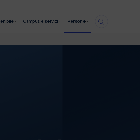
enibile
Campus e servizi
Persone