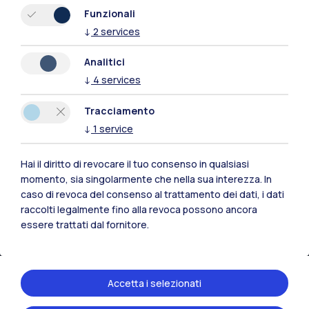
Tutti i siti dell’ecosistema
Funzionali
↓
2
services
Residenze
Frontiere
Esa
Analitici
↓
4
services
Tracciamento
↓
1
service
Hai il diritto di revocare il tuo consenso in qualsiasi
momento, sia singolarmente che nella sua interezza. In
caso di revoca del consenso al trattamento dei dati, i dati
raccolti legalmente fino alla revoca possono ancora
essere trattati dal fornitore.
IT
EN
Accetta i selezionati
Sedi