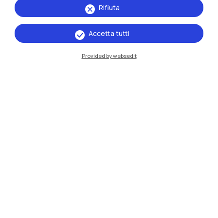
Milano Leonardo
Rifiuta
Milano Bovisa
Accetta tutti
Cremona
Provided by websedit
Lecco
Mantova
Piacenza
Xi'an
Naviga il sito
Risorse
Contattaci