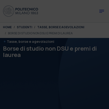
Skip to main content
Skip to page footer
You are here:
HOME
STUDENTI
TASSE, BORSE E AGEVOLAZIONI
BORSE DI STUDIO NON DSU E PREMI DI LAUREA
Tasse, borse e agevolazioni
Borse di studio non DSU e premi di
laurea