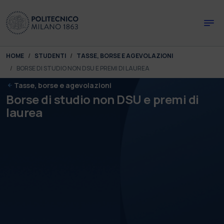
Skip to main content
Skip to page footer
You are here:
HOME
STUDENTI
TASSE, BORSE E AGEVOLAZIONI
BORSE DI STUDIO NON DSU E PREMI DI LAUREA
Tasse, borse e agevolazioni
Borse di studio non DSU e premi di
laurea