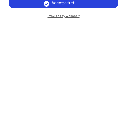
Accetta tutti
Provided by websedit
IT
EN
Sedi
Milano Leonardo
Milano Bovisa
Cremona
Lecco
Mantova
Piacenza
Xi'an