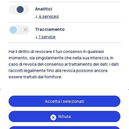
Analitici
↓
4
services
Polimi Community
Tracciamento
Tutti i siti dell’ecosistema
↓
1
service
Hai il diritto di revocare il tuo consenso in qualsiasi
Residenze
Frontiere
Esa
momento, sia singolarmente che nella sua interezza. In
caso di revoca del consenso al trattamento dei dati, i dati
raccolti legalmente fino alla revoca possono ancora
essere trattati dal fornitore.
Accetta i selezionati
Rifiuta