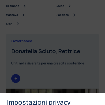
Cremona
Lecco
Mantova
Piacenza
Xi’an
Governance
Donatella Sciuto, Rettrice
Uniti nella diversità per una crescita sostenibile
Impostazioni privacy