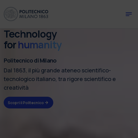
Skip to main content
Skip to page footer
Technology
for
humanity
Politecnico di Milano
Dal 1863, il più grande ateneo scientifico-
tecnologico italiano, tra rigore scientifico e
creatività
Scopri il Politecnico