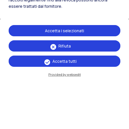
In Italia
Nel mondo
essere trattati dal fornitore.
Accetta i selezionati
Rifiuta
Le scuole
Accetta tutti
Scuola di
Provided by websedit
Architettura Urbanistica
Ingegneria delle Costruzioni