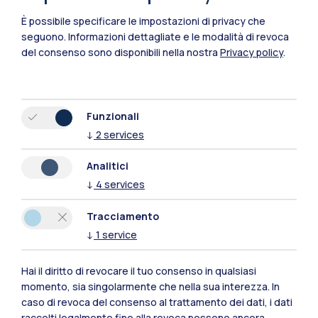
È possibile specificare le impostazioni di privacy che
seguono.
Informazioni dettagliate e le modalità di revoca
del consenso sono disponibili nella nostra
Privacy policy
.
Funzionali
↓
2
services
Analitici
↓
4
services
Ranking internazionali
Tracciamento
Un’eccellenza in Italia e nel
↓
1
service
mondo
Hai il diritto di revocare il tuo consenso in qualsiasi
1°
87°
momento, sia singolarmente che nella sua interezza. In
caso di revoca del consenso al trattamento dei dati, i dati
Numeri
raccolti legalmente fino alla revoca possono ancora