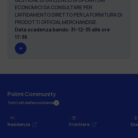
ECONOMICI DA CONSULTARE PER
L’AFFIDAMENTO DIRETTO PER LA FORNITURA DI
PRODOTTI OFFICIAL MERCHANDISE.
Data scadenza bando
:
31-12-35 alle ore
17:36
Polimi Community
Tutti i siti dell’ecosistema
Residenze
Frontiere
Esa