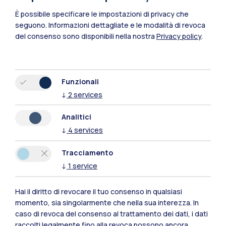
Lecco
È possibile specificare le impostazioni di privacy che
seguono.
Informazioni dettagliate e le modalità di revoca
Mantova
del consenso sono disponibili nella nostra
Privacy policy
.
Piacenza
Xi'an
Funzionali
↓
2
services
Naviga il sito
Analitici
↓
4
services
Risorse
Tracciamento
Contattaci
↓
1
service
Hai il diritto di revocare il tuo consenso in qualsiasi
momento, sia singolarmente che nella sua interezza. In
caso di revoca del consenso al trattamento dei dati, i dati
raccolti legalmente fino alla revoca possono ancora