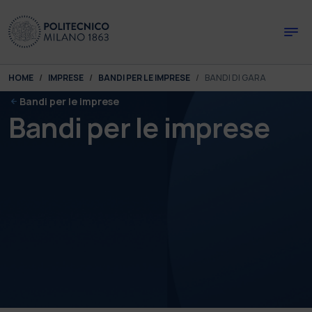
Skip to main content
Skip to page footer
You are here:
HOME
IMPRESE
BANDI PER LE IMPRESE
BANDI DI GARA
Bandi per le imprese
Bandi per le imprese