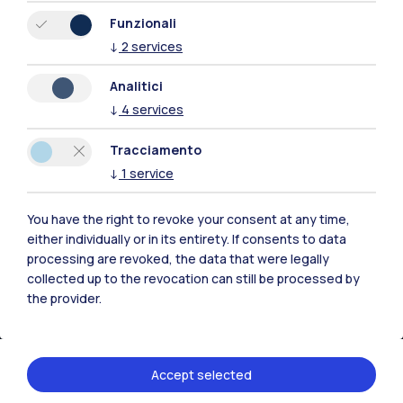
Funzionali
↓
2
services
Residenze
Frontiere
Esa
Analitici
↓
4
services
Tracciamento
↓
1
service
You have the right to revoke your consent at any time,
either individually or in its entirety. If consents to data
processing are revoked, the data that were legally
collected up to the revocation can still be processed by
the provider.
IT
EN
Sedi
Accept selected
Milano Leonardo