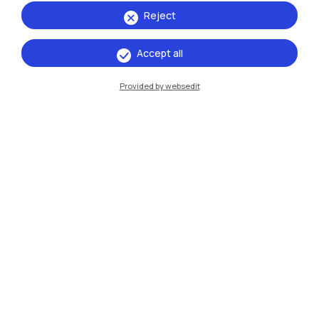
Reject
Milano Bovisa
Accept all
Cremona
Lecco
Provided by websedit
Mantova
Piacenza
Xi'an
Naviga il sito
Risorse
Contattaci