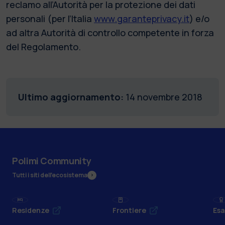
reclamo all’Autorità per la protezione dei dati
personali (per l’Italia
www.garanteprivacy.it
) e/o
ad altra Autorità di controllo competente in forza
del Regolamento.
Ultimo aggiornamento:
14 novembre 2018
Polimi Community
Tutti i siti dell’ecosistema
Residenze
Frontiere
Esa