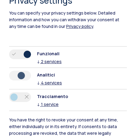
Privacy settings
Lecco
You can specify your privacy settings below.
Detailed
information and how you can withdraw your consent at
Mantova
any time can be found in our
Privacy policy
.
Piacenza
Xi'an
Funzionali
↓
2
services
Naviga il sito
Analitici
↓
4
services
Risorse
Tracciamento
Contattaci
↓
1
service
You have the right to revoke your consent at any time,
either individually or in its entirety. If consents to data
processing are revoked, the data that were legally