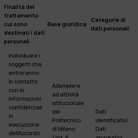
Finalità del
trattamento
Categorie di
cui sono
Base giuridica
dati personali
destinati i dati
personali
Individuare i
soggetti che
entreranno
in contatto
Adempiere
con le
ad attività
informazioni
istituzionale
confidenziali
del
Dati
in
Politecnico
identificativi
esecuzione
di Milano
Dati
dell’Accordo
(art. 6,
anagrafici