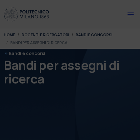
Skip to main content
Skip to page footer
You are here:
HOME
DOCENTI E RICERCATORI
BANDI E CONCORSI
BANDI PER ASSEGNI DI RICERCA
Bandi e concorsi
Bandi per assegni di
ricerca