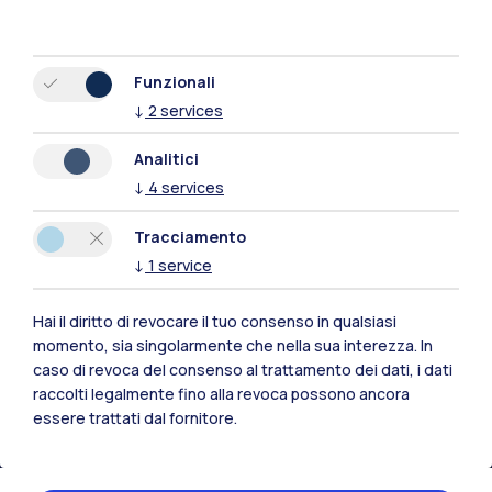
Funzionali
↓
2
services
Analitici
↓
4
services
Tracciamento
↓
1
service
Hai il diritto di revocare il tuo consenso in qualsiasi
momento, sia singolarmente che nella sua interezza. In
Polimi Community
caso di revoca del consenso al trattamento dei dati, i dati
Tutti i siti dell’ecosistema
raccolti legalmente fino alla revoca possono ancora
essere trattati dal fornitore.
Residenze
Frontiere
Esa