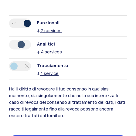
Funzionali
↓
2
services
Analitici
↓
4
services
Tracciamento
↓
1
service
Hai il diritto di revocare il tuo consenso in qualsiasi
momento, sia singolarmente che nella sua interezza. In
Polimi Community
caso di revoca del consenso al trattamento dei dati, i dati
Tutti i siti dell’ecosistema
raccolti legalmente fino alla revoca possono ancora
essere trattati dal fornitore.
Residenze
Frontiere
Esa