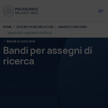
Skip to main content
Skip to page footer
You are here:
HOME
DOCENTI E RICERCATORI
BANDI E CONCORSI
BANDI PER ASSEGNI DI RICERCA
Bandi e concorsi
Bandi per assegni di
ricerca