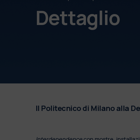
Dettaglio
Il Politecnico di Milano alla 
Interdependence
con mostre, installaz