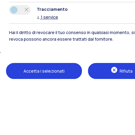
Tracciamento
↓
1
service
Sedi
Hai il diritto di revocare il tuo consenso in qualsiasi momento, 
revoca possono ancora essere trattati dal fornitore.
Milano Leonardo
Milano Bovisa
Cremona
Accetta i selezionati
Rifiuta
Lecco
Mantova
Piacenza
Xi'an