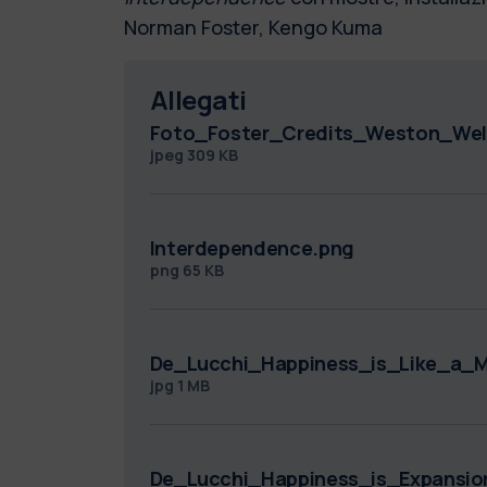
Norman Foster, Kengo Kuma
Allegati
Foto_Foster_Credits_Weston_Well
jpeg
309 KB
Interdependence.png
png
65 KB
De_Lucchi_Happiness_is_Like_a_M
jpg
1 MB
De_Lucchi_Happiness_is_Expansio