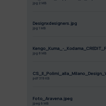
jpg
2 MB
Designxdesigners.jpg
jpg
1 MB
Kengo_Kuma_-_Kodama_CREDIT_Ph_
jpg
8 MB
CS_Il_Polimi_alla_Milano_Design
pdf
319 KB
Foto_Aravena.jpeg
jpeg
6 MB