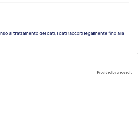
IT
EN
Risorse
so al trattamento dei dati, i dati raccolti legalmente fino alla
WeBeep
Lavora con noi
Cerca aule
Provided by websedit
Cerca docenti
Cerca insegnamenti
Orario lezioni
Appelli di esame
Disabilità e Neurodivergenze
Intranet