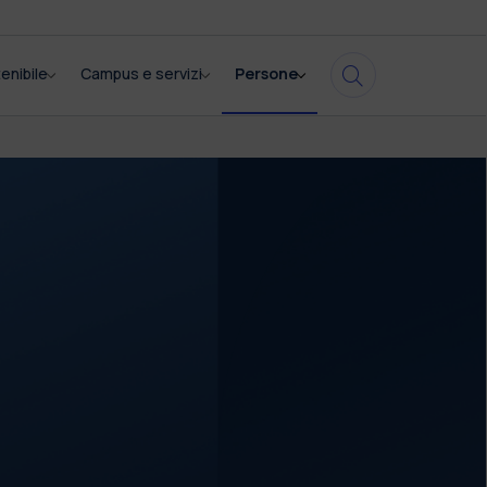
enibile
Campus e servizi
Persone