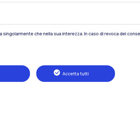
Naviga il sito
sia singolarmente che nella sua interezza. In caso di revoca del consen
Il Politecnico
Formazione
Ricerca
Accetta tutti
Sviluppo sostenibile
Campus e servizi
Futuri studenti
Studenti
Alumni
Docenti e ricercatori