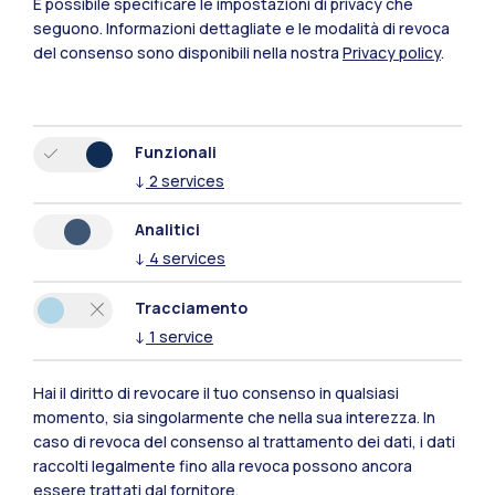
Lecco
È possibile specificare le impostazioni di privacy che
seguono.
Informazioni dettagliate e le modalità di revoca
Mantova
del consenso sono disponibili nella nostra
Privacy policy
.
Piacenza
Xi'an
Funzionali
↓
2
services
Naviga il sito
Analitici
↓
4
services
Risorse
Tracciamento
Contattaci
↓
1
service
Hai il diritto di revocare il tuo consenso in qualsiasi
momento, sia singolarmente che nella sua interezza. In
caso di revoca del consenso al trattamento dei dati, i dati
raccolti legalmente fino alla revoca possono ancora
essere trattati dal fornitore.