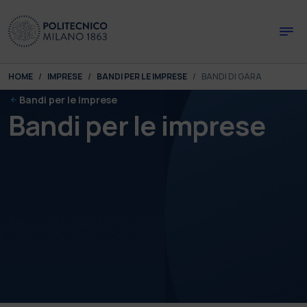
Skip to main content
Skip to page footer
You are here:
HOME
IMPRESE
BANDI PER LE IMPRESE
BANDI DI GARA
Bandi per le imprese
Bandi per le imprese