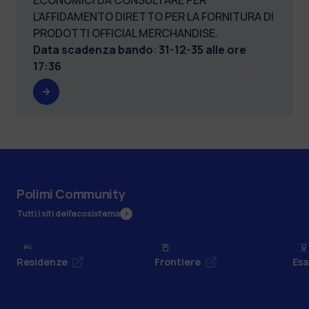
L’AFFIDAMENTO DIRETTO PER LA FORNITURA DI
PRODOTTI OFFICIAL MERCHANDISE.
Data scadenza bando
:
31-12-35 alle ore
17:36
Polimi Community
Tutti i siti dell’ecosistema
Residenze
Frontiere
Esa