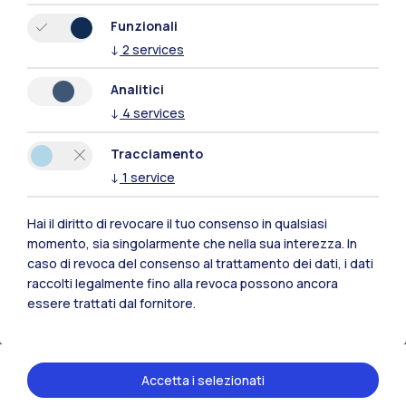
Funzionali
↓
2
services
Analitici
↓
4
services
Tracciamento
↓
1
service
Hai il diritto di revocare il tuo consenso in qualsiasi
momento, sia singolarmente che nella sua interezza. In
caso di revoca del consenso al trattamento dei dati, i dati
raccolti legalmente fino alla revoca possono ancora
Verso il mondo del lavoro
essere trattati dal fornitore.
Costruisci il tuo futuro esplorando gli sbocchi
professionali che i corsi del Politecnico aprono in
tutti i settori
Accetta i selezionati