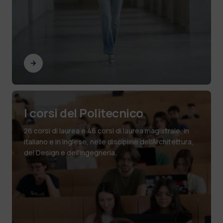
I corsi del Politecnico
26 corsi di laurea e 46 corsi di laurea magistrale, in
italiano e in inglese, nelle discipline dell
’
Architettura,
del Design e dell
’
Ingegneria.