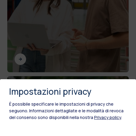
Impostazioni privacy
Vita da studente
Le tappe principali che scandiscono la vita
È possibile specificare le impostazioni di privacy che
universitaria dall’immatricolazione fino alla laurea
seguono.
Informazioni dettagliate e le modalità di revoca
del consenso sono disponibili nella nostra
Privacy policy
.