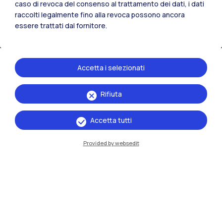
caso di revoca del consenso al trattamento dei dati, i dati
Risorse
raccolti legalmente fino alla revoca possono ancora
essere trattati dal fornitore.
Contattaci
Accetta i selezionati
Rifiuta
Accetta tutti
Provided by websedit
Politecnico di Milano, Piazza Leonardo da Vinci 32, 20133 Milano | P.IVA
04376620151 - C.F. 80057930150
Accessibilità
Privacy Policy
Amministrazione Trasparente