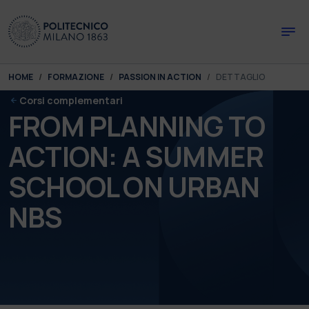
Skip to main content
Skip to page footer
You are here:
HOME
FORMAZIONE
PASSION IN ACTION
DETTAGLIO
Corsi complementari
FROM PLANNING TO
ACTION: A SUMMER
SCHOOL ON URBAN
NBS