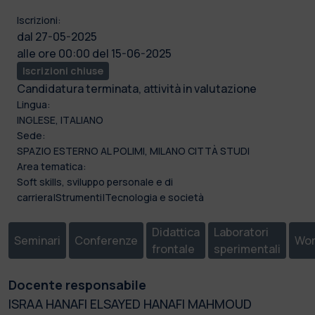
Iscrizioni:
dal 27-05-2025
alle ore 00:00 del 15-06-2025
Iscrizioni chiuse
Candidatura terminata, attività in valutazione
Lingua:
INGLESE, ITALIANO
Sede:
SPAZIO ESTERNO AL POLIMI, MILANO CITTÀ STUDI
Area tematica:
Soft skills, sviluppo personale e di
carriera|Strumenti|Tecnologia e società
Didattica
Laboratori
Seminari
Conferenze
Wor
frontale
sperimentali
Docente responsabile
ISRAA HANAFI ELSAYED HANAFI MAHMOUD