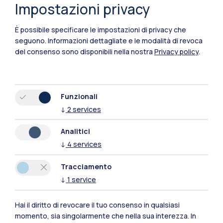
Impostazioni privacy
IT
EN
Sedi
È possibile specificare le impostazioni di privacy che
Milano Leonardo
seguono.
Informazioni dettagliate e le modalità di revoca
del consenso sono disponibili nella nostra
Privacy policy
.
Milano Bovisa
Cremona
Funzionali
Lecco
↓
2
services
Mantova
Analitici
↓
4
services
Piacenza
Tracciamento
Xi'an
↓
1
service
Naviga il sito
Hai il diritto di revocare il tuo consenso in qualsiasi
momento, sia singolarmente che nella sua interezza. In