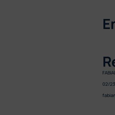
E
R
FABIA
02/2
fabia