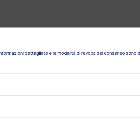
Informazioni dettagliate e le modalità di revoca del consenso sono di
Naviga il sito
Il Politecnico
Formazione
Ricerca
Sviluppo sostenibile