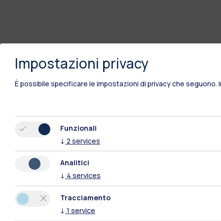
Impostazioni privacy
È possibile specificare le impostazioni di privacy che seguono.
Funzionali
Sedi
↓
2
services
Milano Leonardo
Analitici
Milano Bovisa
↓
4
services
Cremona
Tracciamento
↓
1
service
Lecco