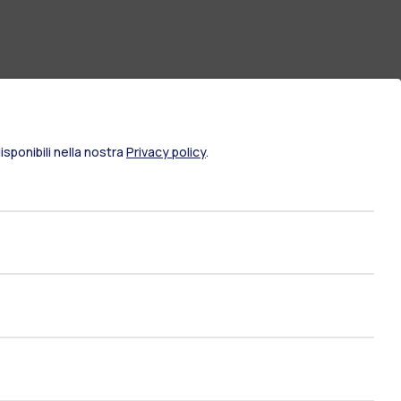
sponibili nella nostra
Privacy policy
.
IT
EN
Risorse
WeBeep
Lavora con noi
Cerca aule
Cerca docenti
Cerca insegnamenti