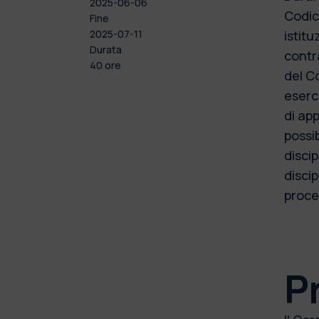
2025-06-06
Codic
Fine
2025-07-11
istitu
Durata
contra
40 ore
del Co
eserc
di app
possib
disci
discip
proce
P