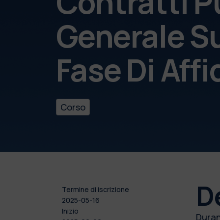
Contratti P
Generale Su
Fase Di Aff
Corso
D
Termine di iscrizione
2025-05-16
Inizio
Durant