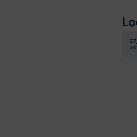
Lo
CF
pd