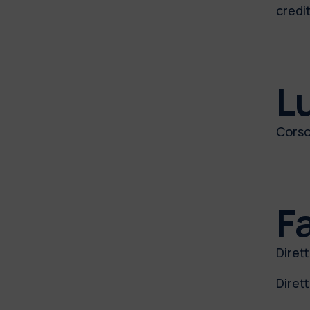
credit
L
Corso
Fa
Diret
Diret