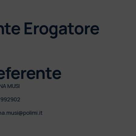
nte Erogatore
eferente
NA MUSI
3992902
na.musi@polimi.it