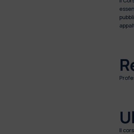
Il Cor
essen
pubbli
appalt
R
Profes
Ul
Il co