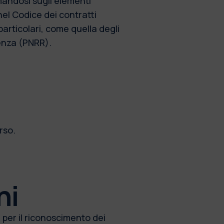
rmandosi sugli elementi
el Codice dei contratti
particolari, come quella degli
ienza (PNRR).
rso.
ni
 per il riconoscimento dei