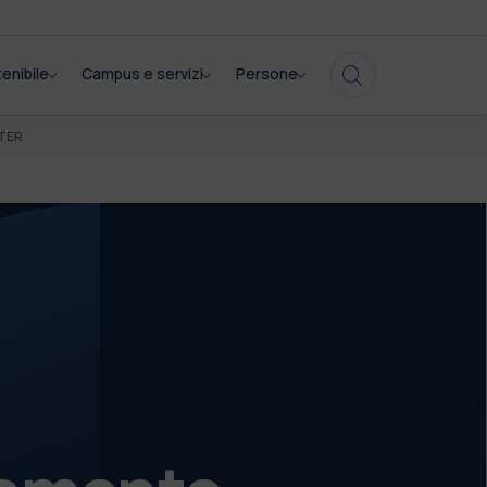
enibile
Campus e servizi
Persone
TER