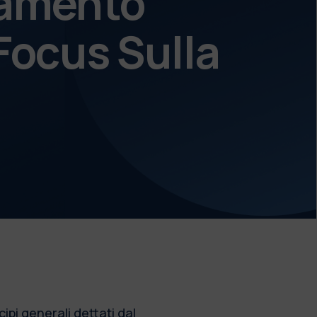
ramento
 Focus Sulla
ipi generali dettati dal