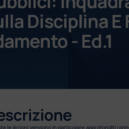
ubblici: Inquad
lla Disciplina E
idamento - Ed.1
escrizione
e le lezioni vengono in particolare approfonditi i princ