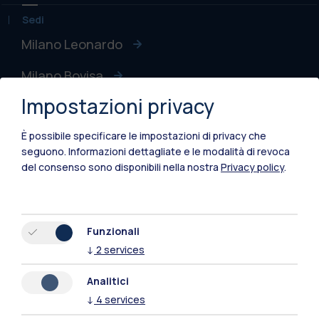
Sedi
Milano Leonardo
Milano Bovisa
Impostazioni privacy
Cremona
È possibile specificare le impostazioni di privacy che
Lecco
seguono.
Informazioni dettagliate e le modalità di revoca
del consenso sono disponibili nella nostra
Privacy policy
.
Mantova
Piacenza
Xi'an
Funzionali
↓
2
services
Naviga il sito
Analitici
↓
4
services
Risorse