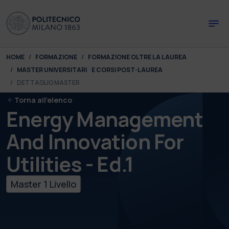
Skip to main content
Skip to page footer
You are here:
HOME
FORMAZIONE
FORMAZIONE OLTRE LA LAUREA
MASTER UNIVERSITARI E CORSI POST-LAUREA
DETTAGLIO MASTER
Torna all'elenco
Energy Management
And Innovation For
Utilities - Ed.1
Master 1 Livello