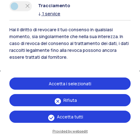
Tracciamento
Contattaci
↓
1
service
Hai il diritto di revocare il tuo consenso in qualsiasi
momento, sia singolarmente che nella sua interezza. In
caso di revoca del consenso al trattamento dei dati, i dati
raccolti legalmente fino alla revoca possono ancora
essere trattati dal fornitore.
Accetta i selezionati
Rifiuta
Politecnico di Milano, Piazza Leonardo da Vinci 32, 20133 Milano | P.IVA
04376620151 - C.F. 80057930150
Accetta tutti
Accessibilità
Privacy Policy
Amministrazione Trasparente
Provided by websedit