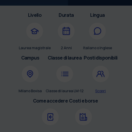
Livello
Durata
Lingua
Laurea magistrale
2 Anni
Italiano o Inglese
Campus
Classe di laurea
Posti disponibili
Milano Bovisa
Classe di laurea LM-12
Scopri
Come accedere
Costi e borse