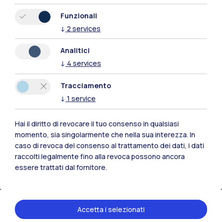
Sedi
Funzionali
Milano Leonardo
↓
2
services
Milano Bovisa
Analitici
Cremona
↓
4
services
Lecco
Tracciamento
↓
1
service
Mantova
Hai il diritto di revocare il tuo consenso in qualsiasi
Piacenza
momento, sia singolarmente che nella sua interezza. In
caso di revoca del consenso al trattamento dei dati, i dati
Xi'an
raccolti legalmente fino alla revoca possono ancora
essere trattati dal fornitore.
Naviga il sito
Risorse
Accetta i selezionati