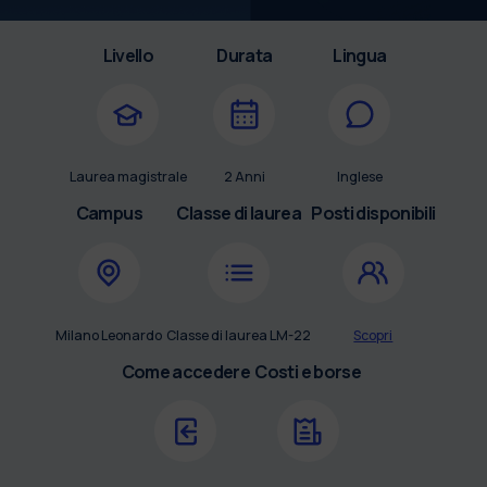
Livello
Durata
Lingua
Laurea magistrale
2 Anni
Inglese
Campus
Classe di laurea
Posti disponibili
Milano Leonardo
Classe di laurea LM-22
Scopri
Come accedere
Costi e borse