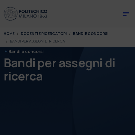
Skip to main content
Skip to page footer
You are here:
HOME
DOCENTI E RICERCATORI
BANDI E CONCORSI
BANDI PER ASSEGNI DI RICERCA
Bandi e concorsi
Bandi per assegni di
ricerca