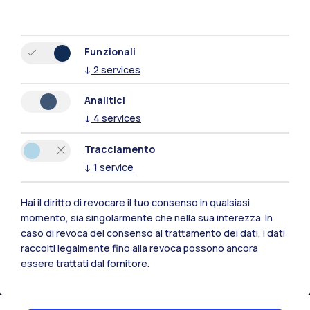
Funzionali
↓
2
services
Analitici
↓
4
services
Tracciamento
↓
1
service
Hai il diritto di revocare il tuo consenso in qualsiasi
momento, sia singolarmente che nella sua interezza. In
Polimi Community
caso di revoca del consenso al trattamento dei dati, i dati
Tutti i siti dell’ecosistema
raccolti legalmente fino alla revoca possono ancora
essere trattati dal fornitore.
Residenze
Frontiere
Esa